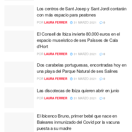
Los centros de Sant Josep y Sant Jordi contarán
con más espacio para peatones
POR
LAURA FERRER
31 MARZO 2021
0
El Consell de Ibiza invierte 80.000 euros en el
espacio museístico de ses Païsses de Cala
d’Hort
POR
LAURA FERRER
31 MARZO 2021
0
Dos carabelas portuguesas, encontradas hoy en
una playa del Parque Natural de ses Salines
POR
LAURA FERRER
31 MARZO 2021
0
Las discotecas de Ibiza quieren abrir en junio
POR
LAURA FERRER
31 MARZO 2021
0
El ibicenco Bruno, primer bebé que nace en
Baleares inmunizado del Covid por la vacuna
puesta a su madre