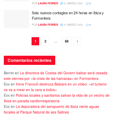
POR
LAURA FERRER
31 MARZO 2021
0
Seis nuevos contagios en 24 horas en Ibiza y
Formentera
POR
LAURA FERRER
31 MARZO 2021
0
1
2
…
68
Comentarios recientes
Berret
en
La directora de Costas del Govern balear será cesada
este viernes por «la crisis de las hamacas» en Formentera
Exx
en
Irene Francolí destroza Balears en un vídeo: «el turismo
os va a mear en la cara a todos»
Exx
en
Policías locales y sanitarios salvan la vida de un vecino de
Ibiza en parada cardiorrespiratoria
Exx
en
La depuradora del aeropuerto de Ibiza vierte aguas
fecales al Parque Natural de ses Salines