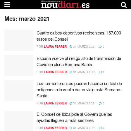
Mes:
marzo 2021
Cuatro clubes deportivos reciben casi 157.000
euros del Consell
POR
LAURA FERRER
31 MARZO 2021
0
España vuelve al riesgo alto de transmisión de
Covid en plena Semana Santa
POR
LAURA FERRER
31 MARZO 2021
0
Los formenterenses podrán hacerse un test de
antígenos a la vuelta de un viaje esta Semana
Santa
POR
LAURA FERRER
31 MARZO 2021
0
El Consell de Ibiza pide al Govern que las
ayudas lleguen a más sectores
POR
LAURA FERRER
31 MARZO 2021
0