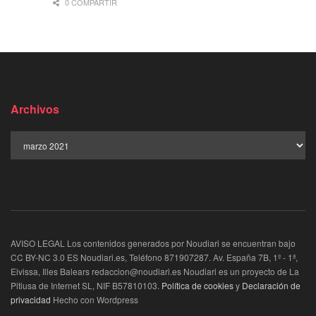
0 COMPARTIR
Archivos
AVISO LEGAL Los contenidos generados por Noudiari se encuentran bajo
CC BY-NC 3.0 ES Noudiari.es, Teléfono 871907287. Av. España 7B, 1º - 1ª,
Eivissa, Illes Balears redaccion@noudiari.es Noudiari es un proyecto de La
Pitiusa de Internet SL, NIF B57810103.
Política de cookies
y
Declaración de
privacidad
Hecho con Wordpress