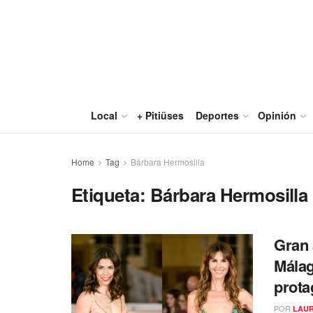
Local
+ Pitiüses
Deportes
Opinión
Home
Tag
Bárbara Hermosilla
Etiqueta:
Bárbara Hermosilla
Gran 
Málag
prota
POR
LAUR