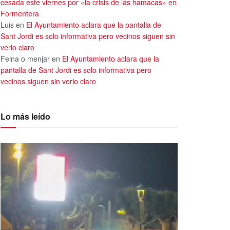
cesada este viernes por «la crisis de las hamacas» en
Formentera
Luis
en
El Ayuntamiento aclara que la pantalla de
Sant Jordi es solo informativa pero vecinos siguen sin
verlo claro
Feina o menjar
en
El Ayuntamiento aclara que la
pantalla de Sant Jordi es solo informativa pero
vecinos siguen sin verlo claro
Lo más leído