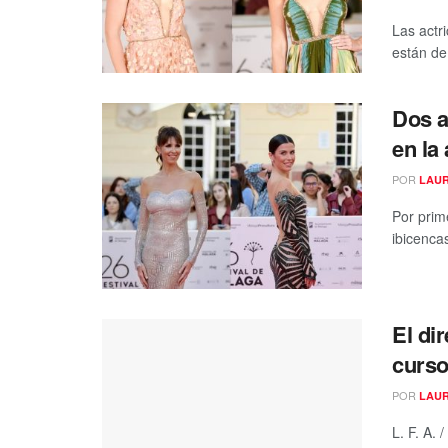
Las actr
están de 
Dos a
en la
POR
LAUR
Por prim
ibicencas
El di
curso
POR
LAUR
L. F. A.