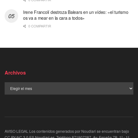
Irene Francolí destroza Balears en un vídeo: «el turismo
os va a mear en la cara a todos»
0 COMPARTIR
Archivos
AVISO LEGAL Los contenidos generados por Noudiari se encuentran bajo
CC BY-NC 3.0 ES Noudiari.es, Teléfono 871907287. Av. España 7B, 1º - 1ª,