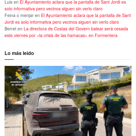
Luis
en
El Ayuntamiento aclara que la pantalla de Sant Jordi es
solo informativa pero vecinos siguen sin verlo claro
Feina o menjar
en
El Ayuntamiento aclara que la pantalla de Sant
Jordi es solo informativa pero vecinos siguen sin verlo claro
Berret
en
La directora de Costas del Govern balear será cesada
este viernes por «la crisis de las hamacas» en Formentera
Lo más leído