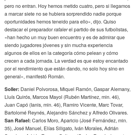
pero no entran. Hoy hemos metido cuatro, pero si llegamos
a marcar siete no se hubiera sorprendido nadie porque
oportunidades hemos teneido para ello», dijo. Quiso
destacar el preparador
rafaler
el partido de sus futbolistas,
«han hecho un muy buen encuentro y es de admirar que
siendo jugadores jóvenes y sin mucha experiencia
algunos de ellos en la categoría cómo pelean y cómo
crecen a cada jornada. La verdad es que estoy encantado
por el rendimiento que están dando, no solo hoy sino en
general», manifestó Román.
Soller:
Daniel Polvorosa, Miquel Ramón, Gaspar Alemany,
Lluís Quirós, Marcos Mayol (Rubén Martínez, min. 46),
Juan Capó (Ianis, min. 46), Ramiro Vicente, Marc Tovar,
Bartolomé Reynés, Alejandro Sánchez y Alfredo Olivares.
San Rafael:
Carlos Moro, Aparicio (José Fernández, min.
35), José Manuel, Elías Siligato, Iván Morales, Adrián