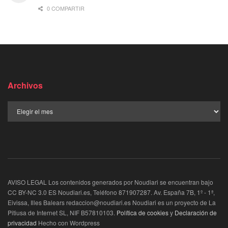
0 COMPARTIR
Archivos
AVISO LEGAL Los contenidos generados por Noudiari se encuentran bajo
CC BY-NC 3.0 ES Noudiari.es, Teléfono 871907287. Av. España 7B, 1º - 1ª,
Eivissa, Illes Balears redaccion@noudiari.es Noudiari es un proyecto de La
Pitiusa de Internet SL, NIF B57810103.
Política de cookies
y
Declaración de
privacidad
Hecho con Wordpress