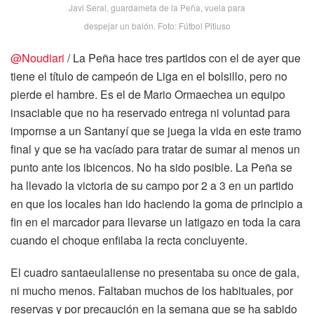
Javi Seral, guardameta de la Peña, vuela para
despejar un balón. Foto: Fútbol Pitiuso
@Noudiari
/ La Peña hace tres partidos con el de ayer que
tiene el título de campeón de Liga en el bolsillo, pero no
pierde el hambre. Es el de Mario Ormaechea un equipo
insaciable que no ha reservado entrega ni voluntad para
impornse a un Santanyí que se juega la vida en este tramo
final y que se ha vacíado para tratar de sumar al menos un
punto ante los ibicencos. No ha sido posible. La Peña se
ha llevado la victoria de su campo por 2 a 3 en un partido
en que los locales han ido haciendo la goma de principio a
fin en el marcador para llevarse un latigazo en toda la cara
cuando el choque enfilaba la recta concluyente.
El cuadro santaeulaliense no presentaba su once de gala,
ni mucho menos. Faltaban muchos de los habituales, por
reservas y por precaución en la semana que se ha sabido