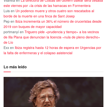
Vilareta
en
La directora de Costas del Govern balear será cesada
este viernes por «la crisis de las hamacas en Formentera
Luis
en
Un podenco muere y otros cuatro son rescatados al
borde de la muerte en una finca de Sant Josep
Pep
en
Ibiza incrementa un 36% el número de cruceristas desde
2019 con buques de mayor capacidad
portmanyí
en
Triguero pide «prudencia y tiempo» a los vecinos
de Illa Plana que denuncian la licencia «nula de pleno derecho»
de Lío
Exx
en
Ibiza registra hasta 12 horas de espera en Urgencias por
la falta de enfermeras y el colapso asistencial
Lo más leído