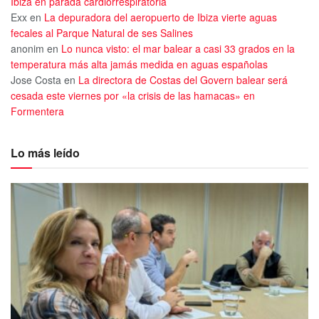
Ibiza en parada cardiorrespiratoria
Exx
en
La depuradora del aeropuerto de Ibiza vierte aguas
fecales al Parque Natural de ses Salines
anonim
en
Lo nunca visto: el mar balear a casi 33 grados en la
temperatura más alta jamás medida en aguas españolas
Jose Costa
en
La directora de Costas del Govern balear será
cesada este viernes por «la crisis de las hamacas» en
Formentera
Lo más leído