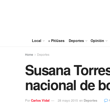
Local
+ Pitiüses
Deportes
Opinión
Home
Deportes
Susana Torres
nacional de b
Por
Carlos Vidal
28 mayo 2015
en
Deportes