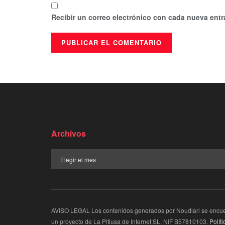
Recibir un correo electrónico con cada nueva entr
Archivos
AVISO LEGAL Los contenidos generados por Noudiari se encuent
un proyecto de La Pitiusa de Internet SL, NIF B57810103.
Polít