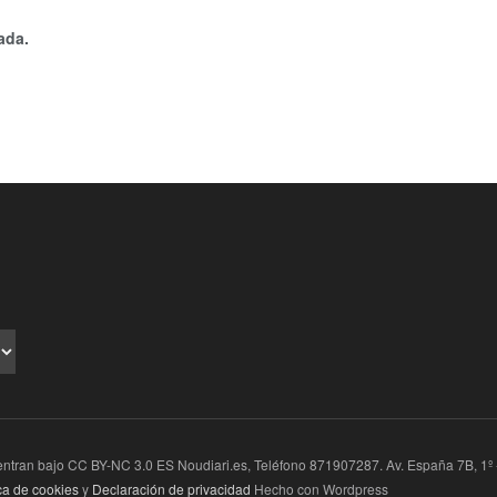
ada.
ran bajo CC BY-NC 3.0 ES Noudiari.es, Teléfono 871907287. Av. España 7B, 1º - 1
ica de cookies
y
Declaración de privacidad
Hecho con Wordpress