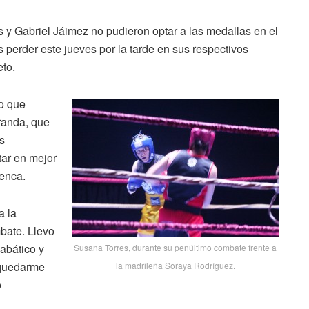
 y Gabriel Jáimez no pudieron optar a las medallas en el
erder este jueves por la tarde en sus respectivos
eto.
vo que
randa, que
es
ar en mejor
cenca.
a la
bate. Llevo
abático y
Susana Torres, durante su penúltimo combate frente a
 quedarme
la madrileña Soraya Rodríguez.
o