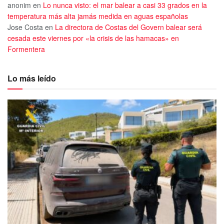
anonim
en
Lo nunca visto: el mar balear a casi 33 grados en la
temperatura más alta jamás medida en aguas españolas
Jose Costa
en
La directora de Costas del Govern balear será
cesada este viernes por «la crisis de las hamacas» en
Formentera
Lo más leído