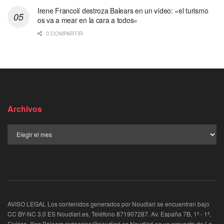
Irene Francolí destroza Balears en un vídeo: «el turismo
os va a mear en la cara a todos»
0 COMPARTIR
Archivos
AVISO LEGAL Los contenidos generados por Noudiari se encuentran bajo
CC BY-NC 3.0 ES Noudiari.es, Teléfono 871907287. Av. España 7B, 1º - 1ª,
Eivissa, Illes Balears redaccion@noudiari.es Noudiari es un proyecto de La