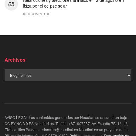
Ibiza por el eclipse solar
0 COMPARTIR
Archivos
AVISO LEGAL Los contenidos generados por Noudiari se encuentran bajo
CC BY-NC 3.0 ES Noudiari.es, Teléfono 871907287. Av. España 7B, 1º - 1ª,
Eivissa, Illes Balears redaccion@noudiari.es Noudiari es un proyecto de La
Pitiusa de Internet SL, NIF B57810103.
Política de cookies
y
Declaración de