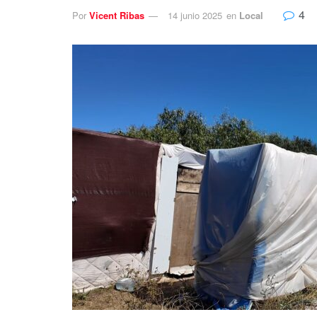
4
Por
Vicent Ribas
14 junio 2025
en
Local