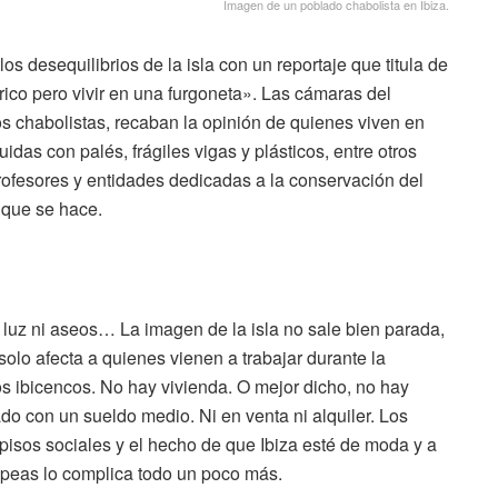
Imagen de un poblado chabolista en Ibiza.
s desequilibrios de la isla con un reportaje que titula de
 rico pero vivir en una furgoneta». Las cámaras del
 chabolistas, recaban la opinión de quienes viven en
das con palés, frágiles vigas y plásticos, entre otros
rofesores y entidades dedicadas a la conservación del
a que se hace.
luz ni aseos… La imagen de la isla no sale bien parada,
solo afecta a quienes vienen a trabajar durante la
os ibicencos. No hay vivienda. O mejor dicho, no hay
o con un sueldo medio. Ni en venta ni alquiler. Los
pisos sociales y el hecho de que Ibiza esté de moda y a
ropeas lo complica todo un poco más.