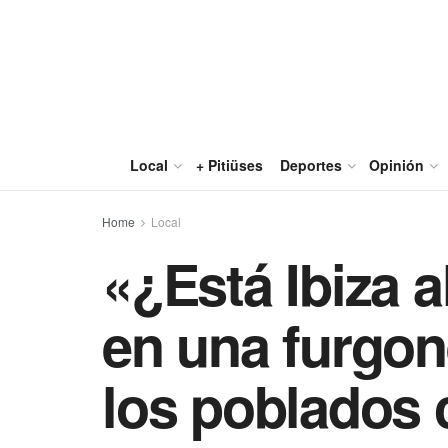
Local
+ Pitiüses
Deportes
Opinión
Home
Local
«¿Está Ibiza al
en una furgon
los poblados c