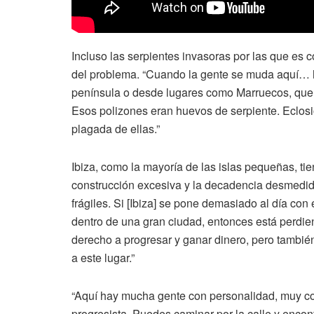
Incluso las serpientes invasoras por las que es c
del problema. “Cuando la gente se muda aquí… ha
península o desde lugares como Marruecos, que
Esos polizones eran huevos de serpiente. Eclosion
plagada de ellas.”
Ibiza, como la mayoría de las islas pequeñas, t
construcción excesiva y la decadencia desmed
frágiles. Si [Ibiza] se pone demasiado al día con 
dentro de una gran ciudad, entonces está perdi
derecho a progresar y ganar dinero, pero tambi
a este lugar.”
“Aquí hay mucha gente con personalidad, muy colo
progresista. Puedes caminar por la calle y encont