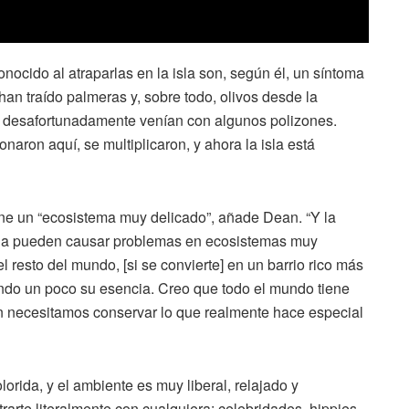
onocido al atraparlas en la isla son, según él, un síntoma
n traído palmeras y, sobre todo, olivos desde la
 desafortunadamente venían con algunos polizones.
aron aquí, se multiplicaron, y ahora la isla está
iene un “ecosistema muy delicado”, añade Dean. “Y la
ida pueden causar problemas en ecosistemas muy
el resto del mundo, [si se convierte] en un barrio rico más
endo un poco su esencia. Creo que todo el mundo tiene
én necesitamos conservar lo que realmente hace especial
rida, y el ambiente es muy liberal, relajado y
rarte literalmente con cualquiera: celebridades, hippies,