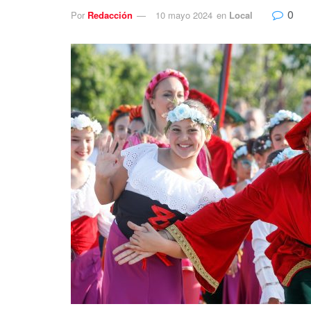
0
Por
Redacción
10 mayo 2024
en
Local