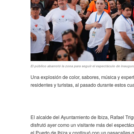
El público abarrotó la zona para seguir el espectáculo de inaugur
Una explosión de color, sabores, música y experie
residentes y turistas, al pasado durante estos cua
El alcalde del Ayuntamiento de Ibiza, Rafael Tr
disfrutó ayer como un visitante más del espect
el Puerto de Ibiza y continuó con un pasacalles q