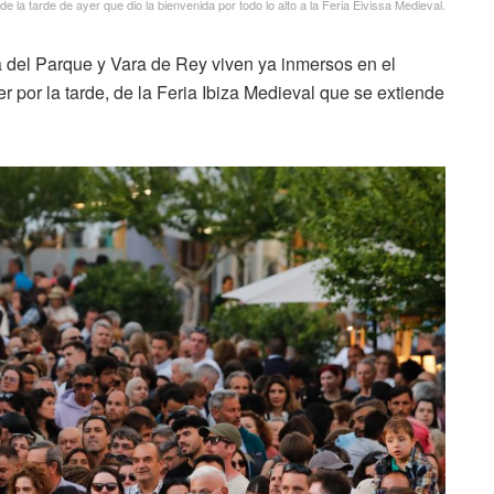
 la tarde de ayer que dio la bienvenida por todo lo alto a la Feria Eivissa Medieval.
za del Parque y Vara de Rey viven ya inmersos en el
er por la tarde, de la Feria Ibiza Medieval que se extiende