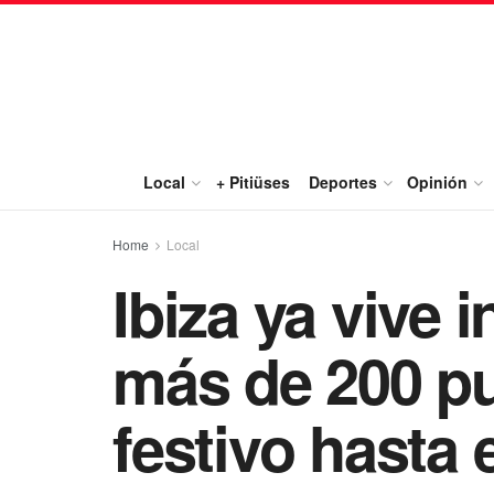
Local
+ Pitiüses
Deportes
Opinión
Home
Local
Ibiza ya vive 
más de 200 pu
festivo hasta