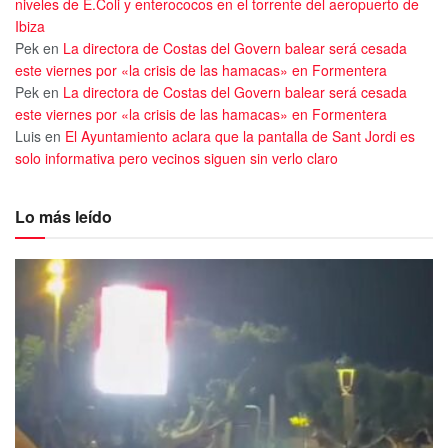
niveles de E.Coli y enterococos en el torrente del aeropuerto de
Ibiza
Pek
en
La directora de Costas del Govern balear será cesada
este viernes por «la crisis de las hamacas» en Formentera
Pek
en
La directora de Costas del Govern balear será cesada
este viernes por «la crisis de las hamacas» en Formentera
Luis
en
El Ayuntamiento aclara que la pantalla de Sant Jordi es
solo informativa pero vecinos siguen sin verlo claro
Lo más leído