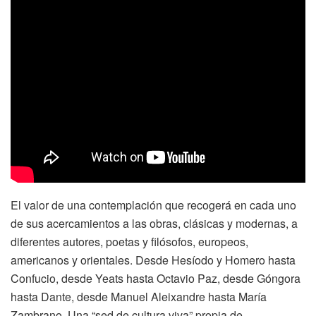
El valor de una contemplación que recogerá en cada uno
de sus acercamientos a las obras, clásicas y modernas, a
diferentes autores, poetas y filósofos, europeos,
americanos y orientales. Desde Hesíodo y Homero hasta
Confucio, desde Yeats hasta Octavio Paz, desde Góngora
hasta Dante, desde Manuel Aleixandre hasta María
Zambrano. Una “sed de cultura viva” propia de