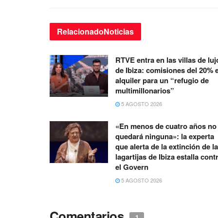
Relacionado
Noticias
RTVE entra en las villas de luj
de Ibiza: comisiones del 20% 
alquiler para un “refugio de
multimillonarios”
5 AGOSTO 2026
«En menos de cuatro años no
quedará ninguna»: la experta
que alerta de la extinción de l
lagartijas de Ibiza estalla cont
el Govern
5 AGOSTO 2026
Comentarios
1