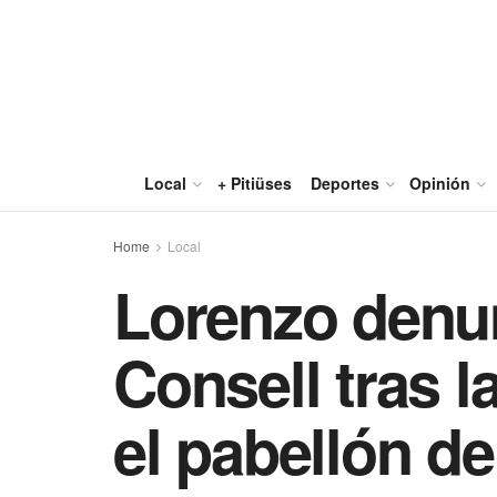
Local
+ Pitiüses
Deportes
Opinión
Home
Local
Lorenzo denun
Consell tras l
el pabellón d