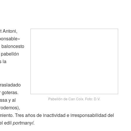
t Antoni,
sponsable»
e baloncesto
 pabellón
s la
trasladado
 goteras.
Pabellón de Can Coix. Foto: D.V.
ssa y al
(Podemos),
miento. Tres años de inactividad e irresponsabilidad del
el edil
portmanyí
.