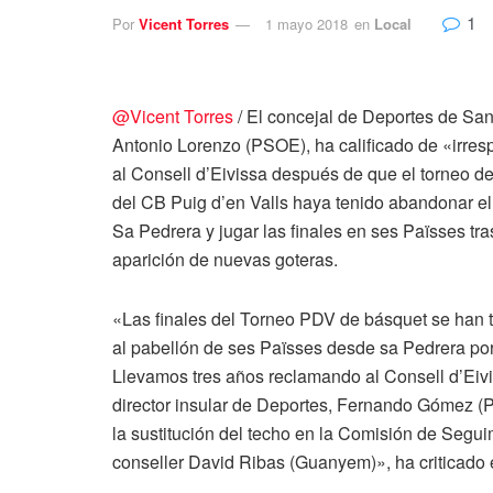
1
Por
Vicent Torres
1 mayo 2018
en
Local
@Vicent Torres
/ El concejal de Deportes de San
Antonio Lorenzo (PSOE), ha calificado de «irre
al Consell d’Eivissa después de que el torneo d
del CB Puig d’en Valls haya tenido abandonar el
Sa Pedrera y jugar las finales en ses Païsses tra
aparición de nuevas goteras.
«Las finales del Torneo PDV de básquet se han 
al pabellón de ses Païsses desde sa Pedrera por
Llevamos tres años reclamando al Consell d’Eivi
director insular de Deportes, Fernando Gómez 
la sustitución del techo en la Comisión de Segui
conseller David Ribas (Guanyem)», ha criticado 