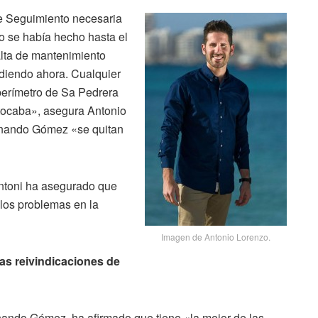
e Seguimiento necesaria
o se había hecho hasta el
lta de mantenimiento
diendo ahora. Cualquier
perímetro de Sa Pedrera
tocaba», asegura Antonio
rnando Gómez «se quitan
Antoni ha asegurado que
los problemas en la
Imagen de Antonio Lorenzo.
as reivindicaciones de
ernando Gómez, ha afirmado que tiene «la mejor de las