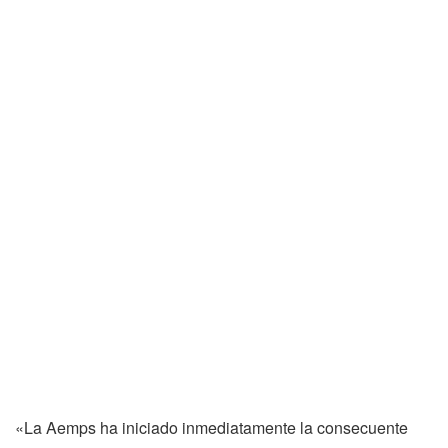
Un ejemplar de los lotes afectados en Ibiza. Imagen cedida a Noudiari.
«La Aemps ha iniciado inmediatamente la consecuente