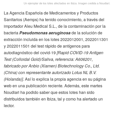
Un ejemplar de los lotes afectados en Ibiza. Imagen cedida a Noudiari.
La Agencia Española de Medicamentos y Productos
Sanitarios (Aemps) ha tenido conocimiento, a través del
importador Aleu Medical S.L., de la contaminación por la
bacteria
Pseudomonas aeruginosa
de la solución de
extracción incluida en los lotes 2022012001, 2022011301
y 2022011501 del test rápido de antígenos para
autodiagnóstico del covid-19
[Rapid COVID-19 Antigen
Test (Colloidal Gold)/Saliva, referencia: A606201,
fabricado por Anbio (Xiamen) Biotechnology Co., Ltd.
(China) con representante autorizado Lotus NL B.V.
(Holanda)]
. Así lo explica la propia agencia en su página
web en una publicación reciente. Además, este martes
Noudiari ha podido saber que estos lotes han sido
distribuidos también en Ibiza, tal y como ha alertado un
lector.