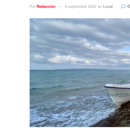
0
Por
Redacción
2 septiembre 2024
en
Local