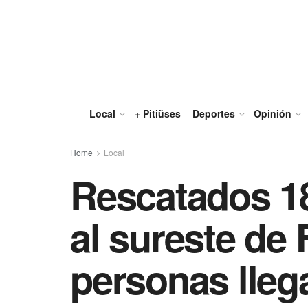
Local
+ Pitiüses
Deportes
Opinión
Home
Local
Rescatados 18
al sureste de 
personas llega