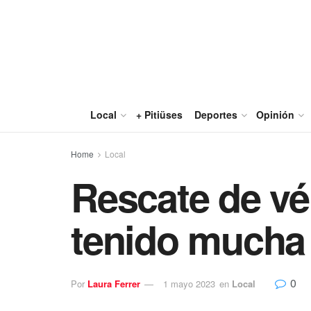
Local
+ Pitiüses
Deportes
Opinión
Home
Local
Rescate de vér
tenido mucha
0
Por
Laura Ferrer
1 mayo 2023
en
Local