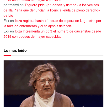
portmanyí
en
Triguero pide «prudencia y tiempo» a los vecinos
de Illa Plana que denuncian la licencia «nula de pleno derecho»
de Lío
Exx
en
Ibiza registra hasta 12 horas de espera en Urgencias por
la falta de enfermeras y el colapso asistencial
Exx
en
Ibiza incrementa un 36% el número de cruceristas desde
2019 con buques de mayor capacidad
Lo más leído