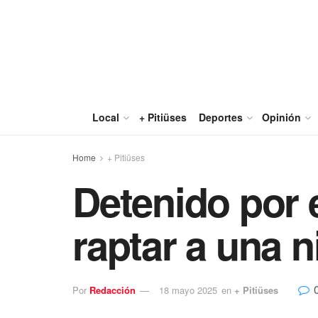
Local
+ Pitiüses
Deportes
Opinión
Home
+ Pitiüses
Detenido por e
raptar a una 
Por
Redacción
18 mayo 2025
en
+ Pitiüses