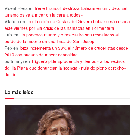
Vicent Riera
en
Irene Francolí destroza Balears en un vídeo: «el
turismo os va a mear en la cara a todos»
Vilareta
en
La directora de Costas del Govern balear será cesada
este viernes por «la crisis de las hamacas en Formentera
Luis
en
Un podenco muere y otros cuatro son rescatados al
borde de la muerte en una finca de Sant Josep
Pep
en
Ibiza incrementa un 36% el número de cruceristas desde
2019 con buques de mayor capacidad
portmanyí
en
Triguero pide «prudencia y tiempo» a los vecinos
de Illa Plana que denuncian la licencia «nula de pleno derecho»
de Lío
Lo más leído