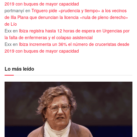
2019 con buques de mayor capacidad
portmanyí
en
Triguero pide «prudencia y tiempo» a los vecinos
de Illa Plana que denuncian la licencia «nula de pleno derecho»
de Lío
Exx
en
Ibiza registra hasta 12 horas de espera en Urgencias por
la falta de enfermeras y el colapso asistencial
Exx
en
Ibiza incrementa un 36% el número de cruceristas desde
2019 con buques de mayor capacidad
Lo más leído