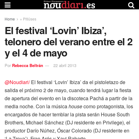
Home
+ Pitiüses
El festival ‘Lovin’ Ibiza’,
telonero del verano entre el 2
y el 4 de mayo
Por
Rebecca Beltrán
22 abril 2013
@Noudiari/
El festival ‘Lovin’ Ibiza’ da el pistoletazo de
salida el próximo 2 de mayo, cuando tendrá lugar la fiesta
de apertura del evento en la discoteca Pachá a partir de la
media noche. Con la música
house
como protagonista, los
encargados de hacer temblar la pista serán House South
Brothers, Michael Sánchez (DJ residente en Privilege), el
productor Darío Núñez, Óscar Colorado (DJ residente en
‘La Troya’), Fran Arés y Xavi Rabarte.