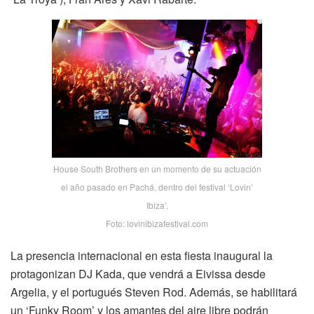
House South Brothers en un momento de su actuación
el año pasado en Pachá, dentro del festival ‘Lovin’
Ibiza’.
Foto: lovinibizafestival.com
La presencia internacional en esta fiesta inaugural la
protagonizan DJ Kada, que vendrá a Eivissa desde
Argelia, y el portugués Steven Rod. Además, se habilitará
un ‘Funky Room’ y los amantes del aire libre podrán