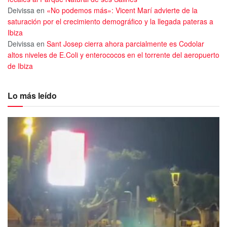
Deivissa
en
«No podemos más»: Vicent Marí advierte de la
saturación por el crecimiento demográfico y la llegada pateras a
Ibiza
Deivissa
en
Sant Josep cierra ahora parcialmente es Codolar
altos niveles de E.Coli y enterococos en el torrente del aeropuerto
de Ibiza
Lo más leído