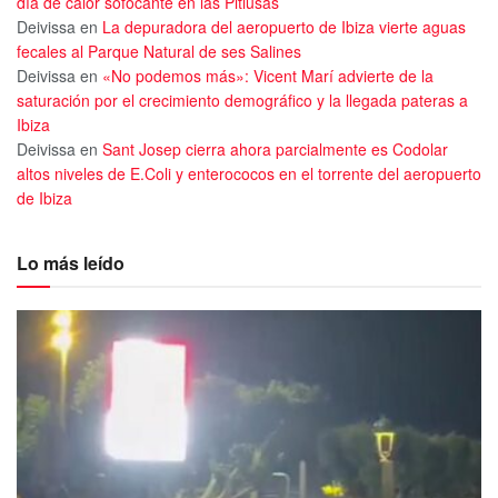
día de calor sofocante en las Pitiusas
Deivissa
en
La depuradora del aeropuerto de Ibiza vierte aguas
fecales al Parque Natural de ses Salines
Deivissa
en
«No podemos más»: Vicent Marí advierte de la
saturación por el crecimiento demográfico y la llegada pateras a
Ibiza
Deivissa
en
Sant Josep cierra ahora parcialmente es Codolar
altos niveles de E.Coli y enterococos en el torrente del aeropuerto
de Ibiza
Lo más leído