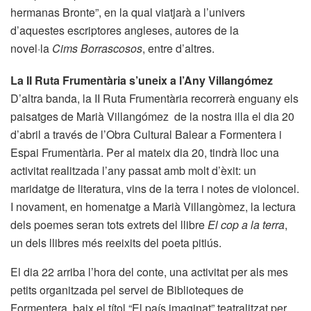
hermanas Bronte”, en la qual viatjarà a l’univers
d’aquestes escriptores angleses, autores de la
novel·la
Cims Borrascosos
, entre d’altres.
La II Ruta Frumentària s’uneix a l’Any Villangómez
D’altra banda,
la II Ruta Frumentària recorrerà enguany els
paisatges de Marià Villangómez de la nostra illa el dia 20
d’abril a través de l’Obra Cultural Balear a Formentera i
Espai Frumentària. Per al mateix dia 20, tindrà lloc una
activitat realitzada l’any passat amb molt d’èxit: un
maridatge de literatura, vins de la terra i notes de violoncel.
I novament, en homenatge a Marià Villangòmez, la lectura
dels poemes seran tots extrets del llibre
El cop a la terra
,
un dels llibres més reeixits del poeta pitiús.
El dia 22 arriba l’hora del conte, una activitat per als mes
petits organitzada pel servei de Biblioteques de
Formentera, baix el títol “El país imaginat” teatralitzat per