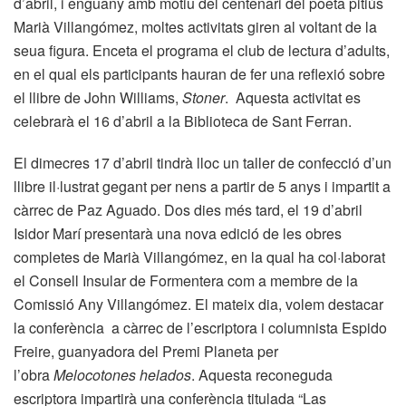
d’abril, i enguany amb motiu del centenari del poeta pitiús
Marià Villangómez, moltes activitats giren al voltant de la
seua figura. Enceta el programa el club de lectura d’adults,
en el qual els participants hauran de fer una reflexió sobre
el llibre de John Williams,
Stoner
. Aquesta activitat es
celebrarà el 16 d’abril a la Biblioteca de Sant Ferran.
El dimecres 17 d’abril tindrà lloc un taller de confecció d’un
llibre il·lustrat gegant per nens a partir de 5 anys i impartit a
càrrec de Paz Aguado. Dos dies més tard, el 19 d’abril
Isidor Marí presentarà una nova edició de les obres
completes de Marià Villangómez, en la qual ha col·laborat
el Consell Insular de Formentera com a membre de la
Comissió Any Villangómez. El mateix dia, volem destacar
la conferència a càrrec de l’escriptora i columnista Espido
Freire, guanyadora del Premi Planeta per
l’obra
Melocotones helados
. Aquesta reconeguda
escriptora impartirà una conferència titulada “Las