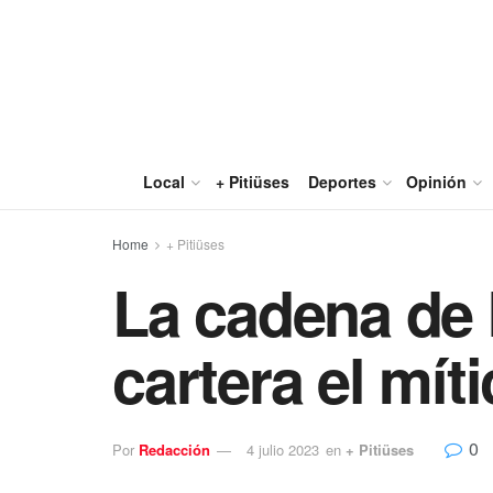
Local
+ Pitiüses
Deportes
Opinión
Home
+ Pitiüses
La cadena de
cartera el mí
0
Por
Redacción
4 julio 2023
en
+ Pitiüses