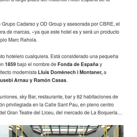
re Grupo Cadarso y OD Group y asesorada por CBRE, el
ra de marcas, «ya que este hotel es y será un producto
opio Marc Rahola.
nto hotelero cualquiera. Está considerado una pequeña
en
1859
bajo el nombre de
Fonda de España
y
uitecto modernista
Lluís Domènech i Montaner,
a
usebi Arnau y Ramón Casas
.
euniones, sky Bar, restaurante, bar y 82 habitaciones de
ón privilegiada en la Calle Sant Pau, en pleno centro
 del Gran Teatre del Liceu, del mercado de La Boquería…