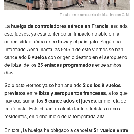
Turistas en el aeropuerto de Ibiza. Imagen C. M.
La
huelga de controladores aéreos en Francia
, iniciada
este jueves, ya está teniendo un impacto notable en la
conectividad aérea entre
Ibiza
y el país galo. Según ha
informado Aena, hasta las 9:45 h de este viernes se han
cancelado
8 vuelos
con origen o destino en el aeropuerto
de Ibiza, de los
25 enlaces programados
entre ambos
días.
Solo este viernes ya se han anulado
2 de los 9 vuelos
previstos
entre
Ibiza y aeropuertos franceses
, a los que
hay que sumar los
6 cancelados el jueves
, primer día de
la protesta. Esta situación afecta tanto a turistas como a
residentes, en pleno inicio de la temporada alta.
En total, la huelga ha obligado a cancelar
51 vuelos entre