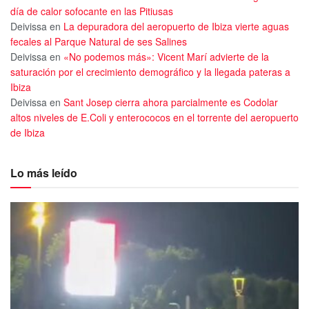
día de calor sofocante en las Pitiusas
Deivissa
en
La depuradora del aeropuerto de Ibiza vierte aguas
fecales al Parque Natural de ses Salines
Deivissa
en
«No podemos más»: Vicent Marí advierte de la
saturación por el crecimiento demográfico y la llegada pateras a
Ibiza
Deivissa
en
Sant Josep cierra ahora parcialmente es Codolar
altos niveles de E.Coli y enterococos en el torrente del aeropuerto
de Ibiza
Lo más leído