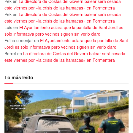
Pek
en
La directora de Costas del Govern balear será cesada
este viernes por «la crisis de las hamacas» en Formentera
Pek
en
La directora de Costas del Govern balear será cesada
este viernes por «la crisis de las hamacas» en Formentera
Luis
en
El Ayuntamiento aclara que la pantalla de Sant Jordi es
solo informativa pero vecinos siguen sin verlo claro
Feina o menjar
en
El Ayuntamiento aclara que la pantalla de Sant
Jordi es solo informativa pero vecinos siguen sin verlo claro
Berret
en
La directora de Costas del Govern balear será cesada
este viernes por «la crisis de las hamacas» en Formentera
Lo más leído