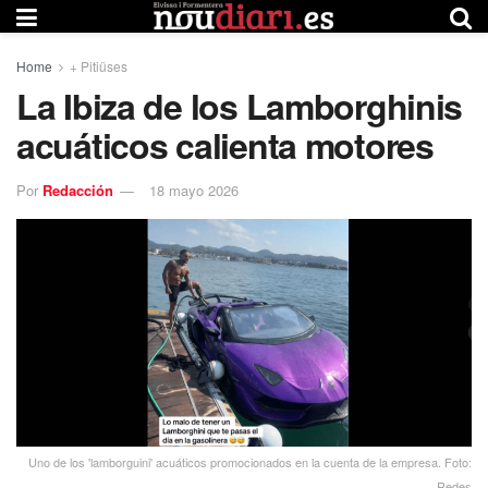
Home
+ Pitiüses
La Ibiza de los Lamborghinis
acuáticos calienta motores
Por
Redacción
18 mayo 2026
Uno de los 'lamborguini' acuáticos promocionados en la cuenta de la empresa. Foto:
Redes