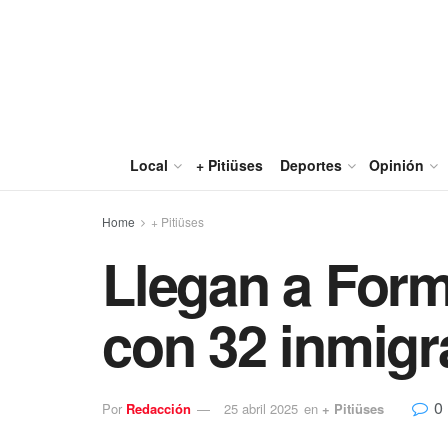
Local
+ Pitiüses
Deportes
Opinión
Home
+ Pitiüses
Llegan a Form
con 32 inmigr
0
Por
Redacción
25 abril 2025
en
+ Pitiüses