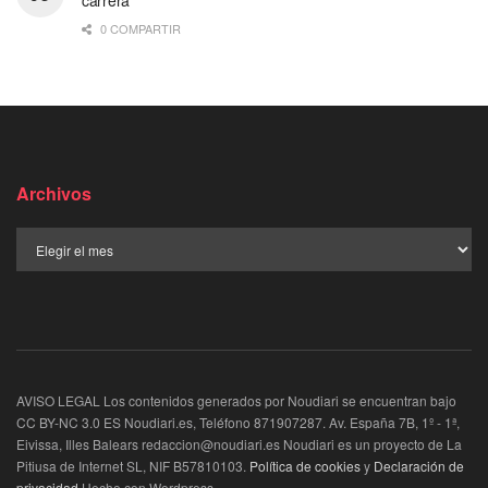
carrera
0 COMPARTIR
Archivos
AVISO LEGAL Los contenidos generados por Noudiari se encuentran bajo
CC BY-NC 3.0 ES Noudiari.es, Teléfono 871907287. Av. España 7B, 1º - 1ª,
Eivissa, Illes Balears redaccion@noudiari.es Noudiari es un proyecto de La
Pitiusa de Internet SL, NIF B57810103.
Política de cookies
y
Declaración de
privacidad
Hecho con Wordpress