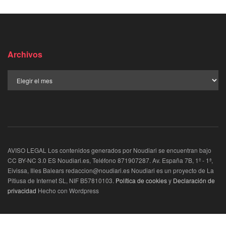
Archivos
AVISO LEGAL Los contenidos generados por Noudiari se encuentran bajo
CC BY-NC 3.0 ES Noudiari.es, Teléfono 871907287. Av. España 7B, 1º - 1ª,
Eivissa, Illes Balears redaccion@noudiari.es Noudiari es un proyecto de La
Pitiusa de Internet SL, NIF B57810103.
Política de cookies
y
Declaración de
privacidad
Hecho con Wordpress