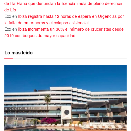
de Illa Plana que denuncian la licencia «nula de pleno derecho»
de Lío
Exx
en
Ibiza registra hasta 12 horas de espera en Urgencias por
la falta de enfermeras y el colapso asistencial
Exx
en
Ibiza incrementa un 36% el número de cruceristas desde
2019 con buques de mayor capacidad
Lo más leído