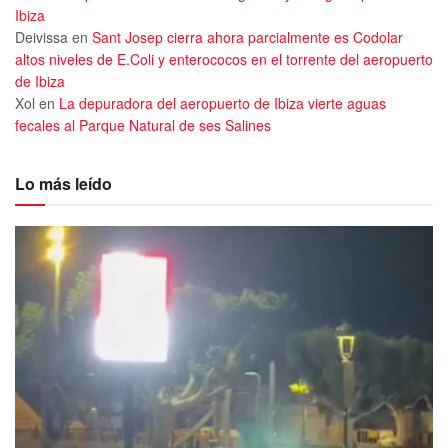
Ibiza
Deivissa
en
Sant Josep cierra ahora parcialmente es Codolar
altos niveles de E.Coli y enterococos en el torrente del aeropuerto
de Ibiza
Xol
en
La depuradora del aeropuerto de Ibiza vierte aguas
fecales al Parque Natural de ses Salines
Lo más leído