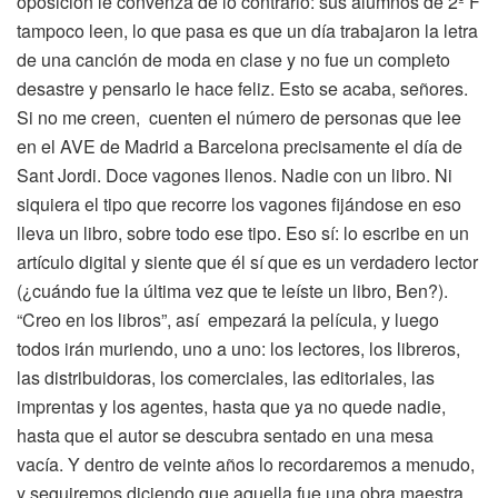
oposición le convenza de lo contrario: sus alumnos de 2º F
tampoco leen, lo que pasa es que un día trabajaron la letra
de una canción de moda en clase y no fue un completo
desastre y pensarlo le hace feliz. Esto se acaba, señores.
Si no me creen, cuenten el número de personas que lee
en el AVE de Madrid a Barcelona precisamente el día de
Sant Jordi. Doce vagones llenos. Nadie con un libro. Ni
siquiera el tipo que recorre los vagones fijándose en eso
lleva un libro, sobre todo ese tipo. Eso sí: lo escribe en un
artículo digital y siente que él sí que es un verdadero lector
(¿cuándo fue la última vez que te leíste un libro, Ben?).
“Creo en los libros”, así empezará la película, y luego
todos irán muriendo, uno a uno: los lectores, los libreros,
las distribuidoras, los comerciales, las editoriales, las
imprentas y los agentes, hasta que ya no quede nadie,
hasta que el autor se descubra sentado en una mesa
vacía. Y dentro de veinte años lo recordaremos a menudo,
y seguiremos diciendo que aquella fue una obra maestra