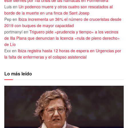
este viernes por «la crisis de las hamacas en Formentera
Luis
en
Un podenco muere y otros cuatro son rescatados al
borde de la muerte en una finca de Sant Josep
Pep
en
Ibiza incrementa un 36% el número de cruceristas desde
2019 con buques de mayor capacidad
portmanyí
en
Triguero pide «prudencia y tiempo» a los vecinos
de Illa Plana que denuncian la licencia «nula de pleno derecho»
de Lío
Exx
en
Ibiza registra hasta 12 horas de espera en Urgencias por
la falta de enfermeras y el colapso asistencial
Lo más leído