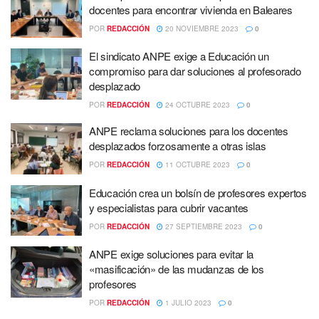
docentes para encontrar vivienda en Baleares
POR
REDACCIÓN
20 NOVIEMBRE 2023
0
El sindicato ANPE exige a Educación un
compromiso para dar soluciones al profesorado
desplazado
POR
REDACCIÓN
24 OCTUBRE 2023
0
ANPE reclama soluciones para los docentes
desplazados forzosamente a otras islas
POR
REDACCIÓN
11 OCTUBRE 2023
0
Educación crea un bolsín de profesores expertos
y especialistas para cubrir vacantes
POR
REDACCIÓN
27 SEPTIEMBRE 2023
0
ANPE exige soluciones para evitar la
«masificación» de las mudanzas de los
profesores
POR
REDACCIÓN
1 JULIO 2023
0