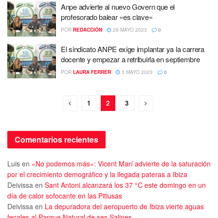
Anpe advierte al nuevo Govern que el
profesorado balear «es clave»
POR
REDACCIÓN
29 MAYO 2023
0
El sindicato ANPE exige implantar ya la carrera
docente y empezar a retribuirla en septiembre
POR
LAURA FERRER
3 MAYO 2023
0
1
2
3
Comentarios recientes
Luis
en
«No podemos más»: Vicent Marí advierte de la saturación
por el crecimiento demográfico y la llegada pateras a Ibiza
Deivissa
en
Sant Antoni alcanzará los 37 °C este domingo en un
día de calor sofocante en las Pitiusas
Deivissa
en
La depuradora del aeropuerto de Ibiza vierte aguas
fecales al Parque Natural de ses Salines