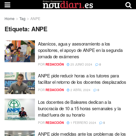
Home
Tag
ANPE
Etiqueta:
ANPE
Abanicos, agua y asesoramiento a los
opositores, el apoyo de ANPE en la segunda
jornada de exámenes
POR
REDACCIÓN
25 JUNIO 2024
0
ANPE pide reducir horas a los tutores para
facilitar el retorno de los docentes desplazados
POR
REDACCIÓN
2 ABRIL 2024
0
Los docentes de Baleares dedican a la
burocracia de 10 a 15 horas semanales y la
mitad fuera de su horario
POR
REDACCIÓN
1 FEBRERO 2024
5
ANPE pide medidas ante los problemas de los