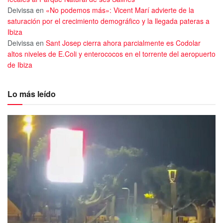
Deivissa
en
«No podemos más»: Vicent Marí advierte de la
saturación por el crecimiento demográfico y la llegada pateras a
Ibiza
Deivissa
en
Sant Josep cierra ahora parcialmente es Codolar
altos niveles de E.Coli y enterococos en el torrente del aeropuerto
de Ibiza
Lo más leído