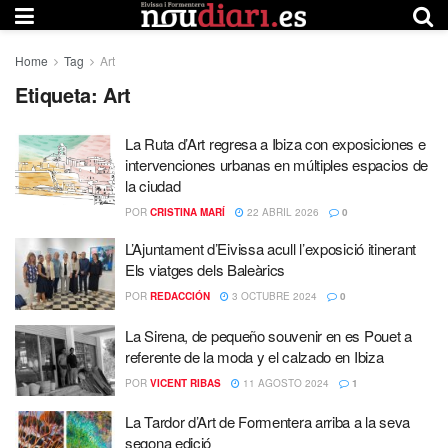
Home
Tag
Art
Etiqueta:
Art
La Ruta d’Art regresa a Ibiza con exposiciones e
intervenciones urbanas en múltiples espacios de
la ciudad
POR
CRISTINA MARÍ
22 ABRIL 2026
0
L’Ajuntament d’Eivissa acull l’exposició itinerant
Els viatges dels Baleàrics
POR
REDACCIÓN
3 OCTUBRE 2024
0
La Sirena, de pequeño souvenir en es Pouet a
referente de la moda y el calzado en Ibiza
POR
VICENT RIBAS
11 AGOSTO 2024
1
La Tardor d’Art de Formentera arriba a la seva
segona edició