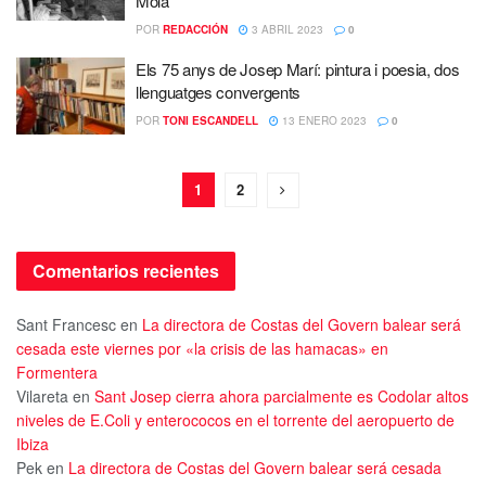
Mola
POR
REDACCIÓN
3 ABRIL 2023
0
Els 75 anys de Josep Marí: pintura i poesia, dos
llenguatges convergents
POR
TONI ESCANDELL
13 ENERO 2023
0
1
2
Comentarios recientes
Sant Francesc
en
La directora de Costas del Govern balear será
cesada este viernes por «la crisis de las hamacas» en
Formentera
Vilareta
en
Sant Josep cierra ahora parcialmente es Codolar altos
niveles de E.Coli y enterococos en el torrente del aeropuerto de
Ibiza
Pek
en
La directora de Costas del Govern balear será cesada