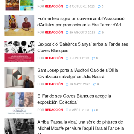
POR
REDACCIÓN
5 OCTUBRE 2023
0
Formentera signa un conveni amb l’Associació
d’Artistes per promocionar la Fira Tardor d’Art
POR
REDACCIÓN
30 AGOSTO 2023
0
L’exposició ‘Baleàrics 5 anys’ arriba al Far de ses
Coves Blanques
POR
REDACCIÓN
1 JUNIO 2023
0
Sant Josep porta a l’Auditori Caló de s’Oli la
‘Civilització salvatge’ de Julio Bauzá
POR
REDACCIÓN
10 MAYO 2023
0
El Far de ses Coves Blanques acoge la
exposición ‘Eclèctica’
POR
REDACCIÓN
5 ABRIL 2023
0
Arriba ‘Passa la vida’, una sèrie de pintures de
Michel Mouffe per viure l’aquí i l’ara al Far de la