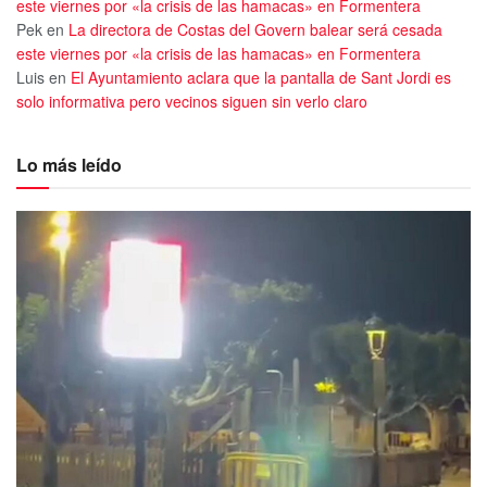
este viernes por «la crisis de las hamacas» en Formentera
Pek
en
La directora de Costas del Govern balear será cesada
este viernes por «la crisis de las hamacas» en Formentera
Luis
en
El Ayuntamiento aclara que la pantalla de Sant Jordi es
solo informativa pero vecinos siguen sin verlo claro
Lo más leído