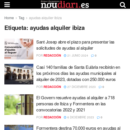
Home
Tag
ayudas alquiler ibiza
Etiqueta:
ayudas alquiler ibiza
Sant Josep abre el plazo para presentar las
solicitudes de ayudas al alquiler
POR
REDACCIÓN
21 JUNIO 2024
0
Casi 140 familias de Santa Eulària recibirán en
los próximos días las ayudas municipales al
alquiler de 2023, dotadas con 250.000 euros
POR
REDACCIÓN
27 DICIEMBRE 2023
0
El Govern resuelve ayudas al alquiler a 718
personas de Ibiza y Formentera en las
convocatorias 2022 y 2021
POR
REDACCIÓN
6 DICIEMBRE 2023
0
Formentera destina 70.000 euros en ayudas al