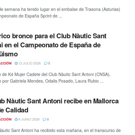
 de semana ha tenido lugar en el embalse de Trasona (Asturias)
mpeonato de España Sprint de ...
rico bronce para el Club Nàutic Sant
i en el Campeonato de España de
güismo
12 JULIO 2026
ACCIÓN
0
o de K4 Mujer Cadete del Club Nàutic Sant Antoni (CNSA),
o por Gabriela Mendes, Odalis Posado, Laura Rubio ...
ub Nàutic Sant Antoni recibe en Mallorca
de Calidad
4 JUNIO 2026
ACCIÓN
0
Nàutic Sant Antoni ha recibido esta mañana, en el transcurso de