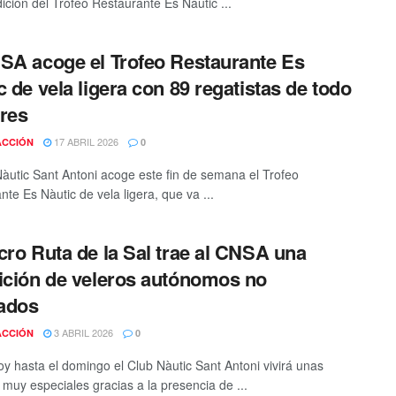
ición del Trofeo Restaurante Es Nàutic ...
SA acoge el Trofeo Restaurante Es
c de vela ligera con 89 regatistas de todo
res
17 ABRIL 2026
ACCIÓN
0
Nàutic Sant Antoni acoge este fin de semana el Trofeo
te Es Nàutic de vela ligera, que va ...
cro Ruta de la Sal trae al CNSA una
ición de veleros autónomos no
lados
3 ABRIL 2026
ACCIÓN
0
y hasta el domingo el Club Nàutic Sant Antoni vivirá unas
 muy especiales gracias a la presencia de ...