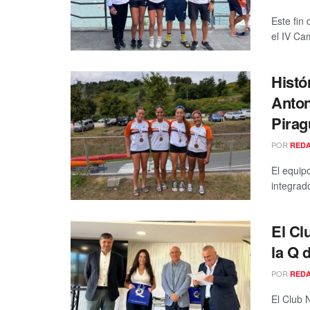
Este fin
el IV Ca
Histó
Anton
Pira
POR
RED
El equip
integrad
El Cl
la Q 
POR
RED
El Club 