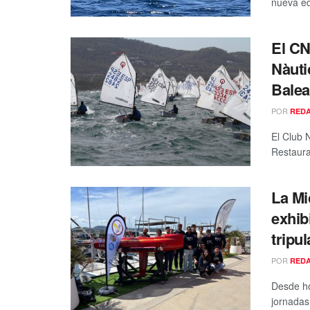
nueva ed
El CN
Nàuti
Balea
POR
RED
El Club 
Restauran
La Mi
exhib
tripu
POR
RED
Desde ho
jornadas