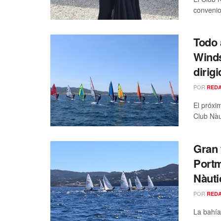
convenio 
Todo 
Winds
dirig
POR
RED
El próxi
Club Nàu
Gran 
Portm
Nàuti
POR
RED
La bahía