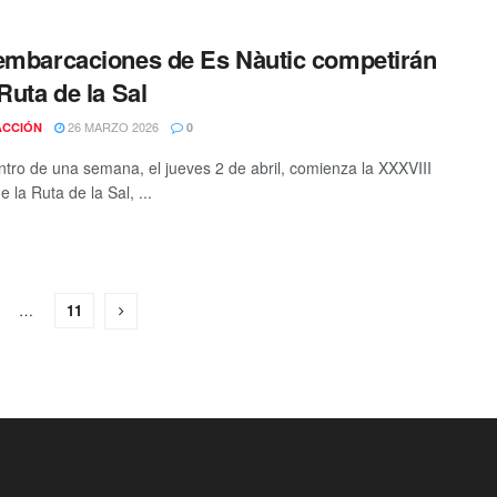
embarcaciones de Es Nàutic competirán
 Ruta de la Sal
26 MARZO 2026
ACCIÓN
0
ntro de una semana, el jueves 2 de abril, comienza la XXXVIII
e la Ruta de la Sal, ...
…
11