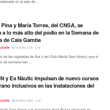
elebrado en la sala de ...
 Pina y María Torres, del CNSA, se
 a lo más alto del podio en la Semana de
la de Cala Gamba
18 MAYO 2026
ACCIÓN
0
o de las regatistas de Ilca 4 del Club Nàutic Sant Antoni, que el
in de semana han ...
 IN y Es Nàutic impulsan de nuevo cursos
rano inclusivos en las instalaciones del
29 ABRIL 2026
ACCIÓN
0
Nàutic Sant Antoni y la asociación Ibiza IN han renovado el