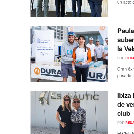
un acto c
Paula
suben
la Ve
POR
RED
Gran éxit
pasado f
Ibiza
de ve
club
POR
RED
El Club 