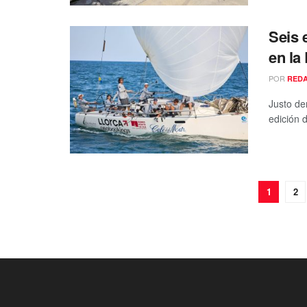
Seis 
en la
POR
RED
Justo de
edición d
1
2