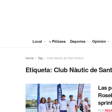
Local
+ Pitiüses
Deportes
Opinión
Home
Tag
Club Nàutic de Sant Antoni
Etiqueta:
Club Nàutic de San
Las p
Rosel
sprin
POR
RED