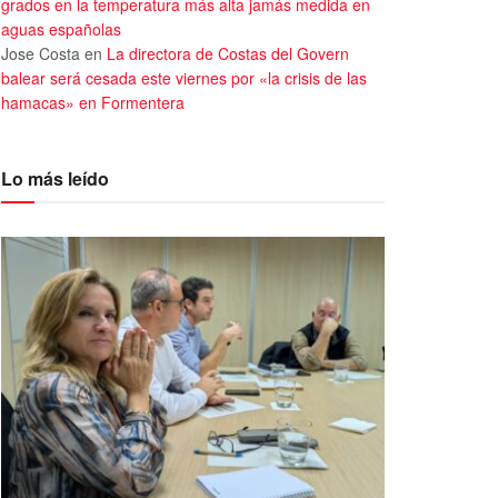
grados en la temperatura más alta jamás medida en
aguas españolas
Jose Costa
en
La directora de Costas del Govern
balear será cesada este viernes por «la crisis de las
hamacas» en Formentera
Lo más leído