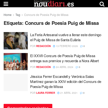
Home
Tag
Concurs de Poesia Puig de Missa
Etiqueta:
Concurs de Poesia Puig de Missa
La Feria Artesanal vuelve a llenar este domingo
el Puig de Missa de Santa Eulària
POR
REDACCIÓN
13 FEBRERO 2026
0
El XXVII Concurs de Poesía Puig de Missa
entrega sus premios y recuerda a Nora Albert
POR
REDACCIÓN
24 ABRIL 2024
0
Jèssica Ferrer Escandell y Verónica Salas
Martínez ganan la XXIV edición del Concurs de
Poesia Puig de Missa
POR
LAURA FERRER
21 ABRIL 2021
0