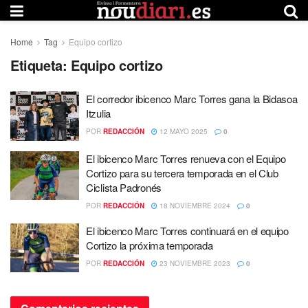
Home
Tag
Equipo cortizo
Etiqueta:
Equipo cortizo
El corredor ibicenco Marc Torres gana la Bidasoa
Itzulia
POR
REDACCIÓN
12 MAYO 2025
0
El ibicenco Marc Torres renueva con el Equipo
Cortizo para su tercera temporada en el Club
Ciclista Padronés
POR
REDACCIÓN
18 NOVIEMBRE 2024
0
El ibicenco Marc Torres continuará en el equipo
Cortizo la próxima temporada
POR
REDACCIÓN
23 NOVIEMBRE 2023
0