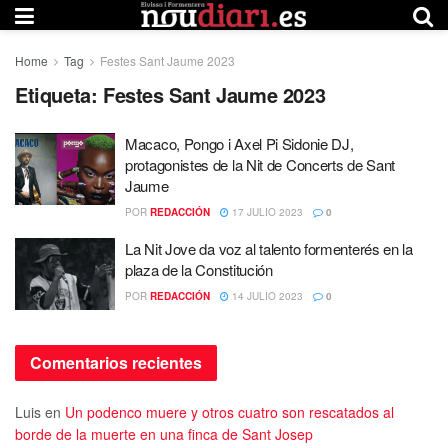
Home
Tag
Festes Sant Jaume 2023
Etiqueta:
Festes Sant Jaume 2023
Macaco, Pongo i Axel Pi Sidonie DJ,
protagonistes de la Nit de Concerts de Sant
Jaume
POR
REDACCIÓN
17 JULIO 2023
0
La Nit Jove da voz al talento formenterés en la
plaza de la Constitución
POR
REDACCIÓN
14 JULIO 2023
0
Comentarios recientes
Luis
en
Un podenco muere y otros cuatro son rescatados al
borde de la muerte en una finca de Sant Josep