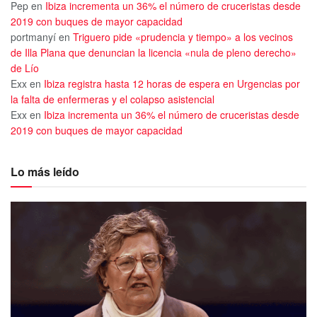
Pep
en
Ibiza incrementa un 36% el número de cruceristas desde
2019 con buques de mayor capacidad
portmanyí
en
Triguero pide «prudencia y tiempo» a los vecinos
de Illa Plana que denuncian la licencia «nula de pleno derecho»
de Lío
Exx
en
Ibiza registra hasta 12 horas de espera en Urgencias por
la falta de enfermeras y el colapso asistencial
Exx
en
Ibiza incrementa un 36% el número de cruceristas desde
2019 con buques de mayor capacidad
Lo más leído