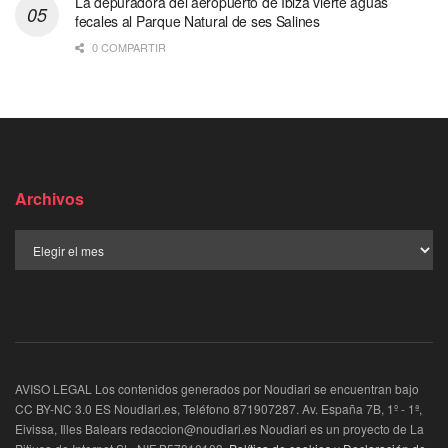
La depuradora del aeropuerto de Ibiza vierte aguas
fecales al Parque Natural de ses Salines
0 COMPARTIR
Archivos
AVISO LEGAL Los contenidos generados por Noudiari se encuentran bajo
CC BY-NC 3.0 ES Noudiari.es, Teléfono 871907287. Av. España 7B, 1º - 1ª,
Eivissa, Illes Balears redaccion@noudiari.es Noudiari es un proyecto de La