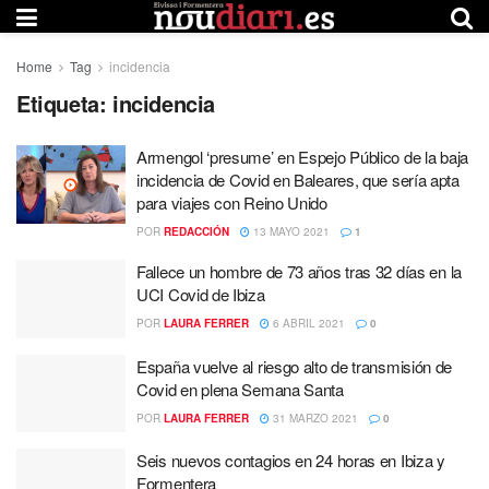
Home
Tag
incidencia
Etiqueta:
incidencia
Armengol ‘presume’ en Espejo Público de la baja
incidencia de Covid en Baleares, que sería apta
para viajes con Reino Unido
POR
REDACCIÓN
13 MAYO 2021
1
Fallece un hombre de 73 años tras 32 días en la
UCI Covid de Ibiza
POR
LAURA FERRER
6 ABRIL 2021
0
España vuelve al riesgo alto de transmisión de
Covid en plena Semana Santa
POR
LAURA FERRER
31 MARZO 2021
0
Seis nuevos contagios en 24 horas en Ibiza y
Formentera