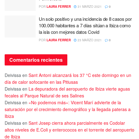
POR
LAURA FERRER
31 MARZO 2021
0
Un solo positivo y una incidencia de 8 casos por
100.000 habitantes a 7 días sitúan a Ibiza como
la isla con mejores datos Covid
POR
LAURA FERRER
23 MARZO 2021
0
Comentarios recientes
Deivissa
en
Sant Antoni alcanzará los 37 °C este domingo en un
día de calor sofocante en las Pitiusas
Deivissa
en
La depuradora del aeropuerto de Ibiza vierte aguas
fecales al Parque Natural de ses Salines
Deivissa
en
«No podemos más»: Vicent Marí advierte de la
saturación por el crecimiento demográfico y la llegada pateras a
Ibiza
Deivissa
en
Sant Josep cierra ahora parcialmente es Codolar
altos niveles de E.Coli y enterococos en el torrente del aeropuerto
de Ibiza