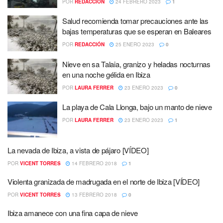
POR
REDACCIÓN
24 FEBRERO 2023
1
Salud recomienda tomar precauciones ante las
bajas temperaturas que se esperan en Baleares
POR
REDACCIÓN
25 ENERO 2023
0
Nieve en sa Talaia, granizo y heladas nocturnas
en una noche gélida en Ibiza
POR
LAURA FERRER
23 ENERO 2023
0
La playa de Cala Llonga, bajo un manto de nieve
POR
LAURA FERRER
23 ENERO 2023
1
La nevada de Ibiza, a vista de pájaro [VÍDEO]
POR
VICENT TORRES
14 FEBRERO 2018
1
Violenta granizada de madrugada en el norte de Ibiza [VÍDEO]
POR
VICENT TORRES
13 FEBRERO 2018
0
Ibiza amanece con una fina capa de nieve