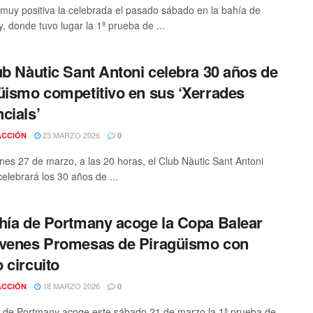
muy positiva la celebrada el pasado sábado en la bahía de
, donde tuvo lugar la 1ª prueba de ...
ub Nàutic Sant Antoni celebra 30 años de
üismo competitivo en sus ‘Xerrades
cials’
23 MARZO 2026
ACCIÓN
0
rnes 27 de marzo, a las 20 horas, el Club Nàutic Sant Antoni
elebrará los 30 años de ...
hía de Portmany acoge la Copa Balear
venes Promesas de Piragüismo con
 circuito
18 MARZO 2026
ACCIÓN
0
 de Portmany acoge este sábado 21 de marzo la 1ª prueba de