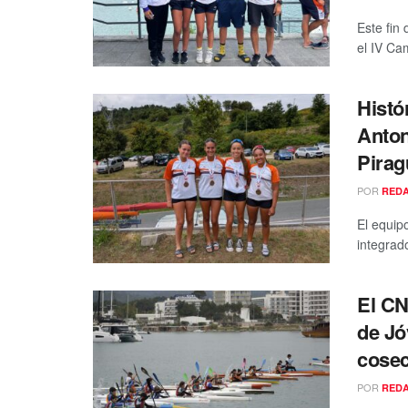
Este fin
el IV Ca
Histó
Anton
Pira
POR
RED
El equip
integrad
El CN
de Jó
cosec
POR
RED