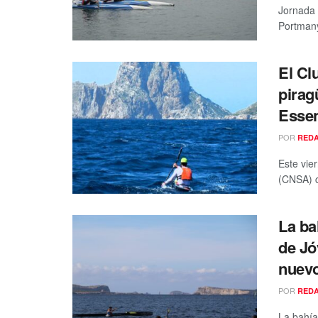
Jornada 
Portmany
El Cl
pirag
Essen
POR
RED
Este vie
(CNSA) c
La ba
de Jó
nuevo
POR
RED
La bahía