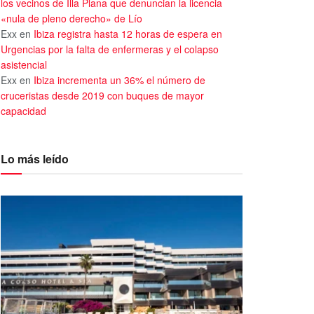
los vecinos de Illa Plana que denuncian la licencia
«nula de pleno derecho» de Lío
Exx
en
Ibiza registra hasta 12 horas de espera en
Urgencias por la falta de enfermeras y el colapso
asistencial
Exx
en
Ibiza incrementa un 36% el número de
cruceristas desde 2019 con buques de mayor
capacidad
Lo más leído