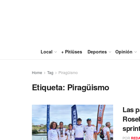
Local
+ Pitiüses
Deportes
Opinión
Home
Tag
Piragüismo
Etiqueta:
Piragüismo
Las p
Rosel
sprin
POR
RED