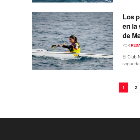
Los p
en la
de M
POR
RED
El Club 
segunda 
1
2