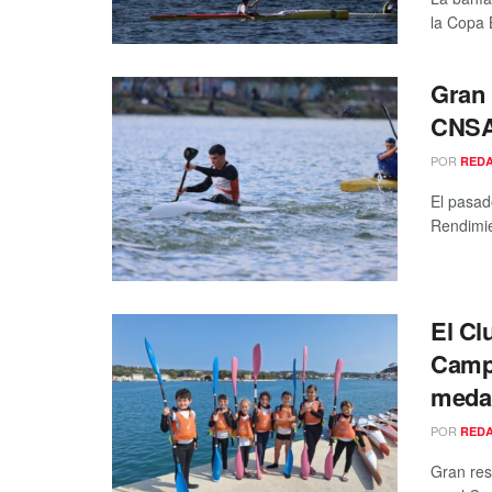
la Copa 
Gran 
CNSA
POR
RED
El pasad
Rendimie
El Cl
Campe
medal
POR
RED
Gran res