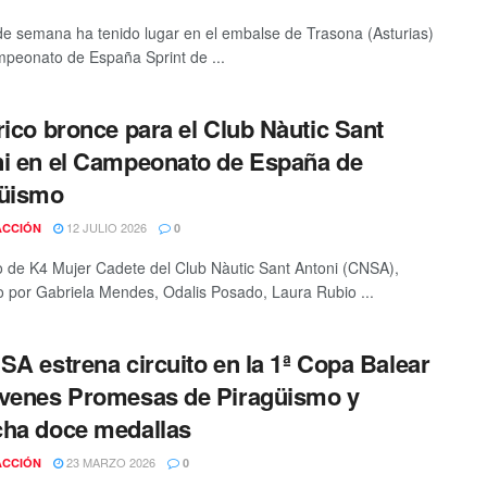
 de semana ha tenido lugar en el embalse de Trasona (Asturias)
mpeonato de España Sprint de ...
rico bronce para el Club Nàutic Sant
i en el Campeonato de España de
güismo
12 JULIO 2026
ACCIÓN
0
o de K4 Mujer Cadete del Club Nàutic Sant Antoni (CNSA),
o por Gabriela Mendes, Odalis Posado, Laura Rubio ...
SA estrena circuito en la 1ª Copa Balear
venes Promesas de Piragüismo y
ha doce medallas
23 MARZO 2026
ACCIÓN
0