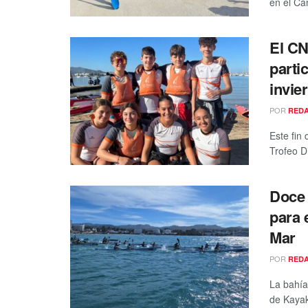
en el Ca
El CN
parti
invie
POR
RED
Este fin
Trofeo Di
Doce 
para 
Mar
POR
RED
La bahía
de Kayak 