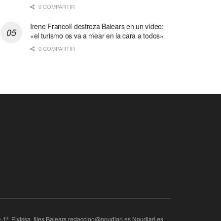
0 COMPARTIR
Irene Francolí destroza Balears en un vídeo:
«el turismo os va a mear en la cara a todos»
0 COMPARTIR
ª, Eivissa, Illes Balears redaccion@noudiari.es Noudiari es