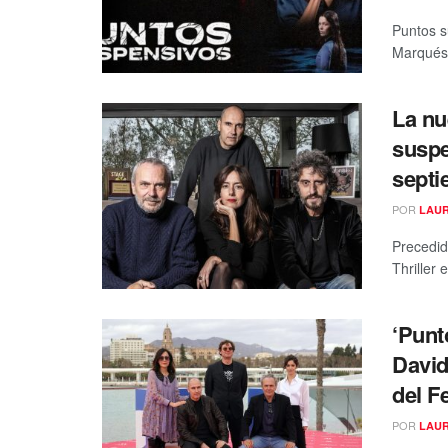
Puntos su
Marqués,
La nu
suspe
septi
POR
LAUR
Precedid
Thriller 
‘Punt
David
del F
POR
LAUR