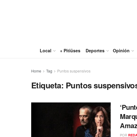
Local
+ Pitiüses
Deportes
Opinión
Home
Tag
Puntos suspensivos
Etiqueta:
Puntos suspensivo
‘Punt
Marqu
Amaz
POR
RED