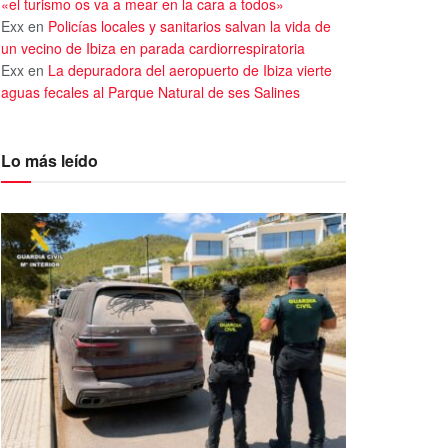
«el turismo os va a mear en la cara a todos»
Exx
en
Policías locales y sanitarios salvan la vida de
un vecino de Ibiza en parada cardiorrespiratoria
Exx
en
La depuradora del aeropuerto de Ibiza vierte
aguas fecales al Parque Natural de ses Salines
Lo más leído