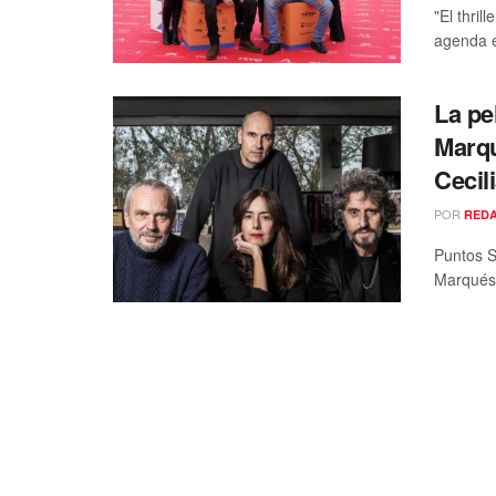
"El thril
agenda en
La pe
Marqu
Cecil
POR
RED
Puntos S
Marqués, 