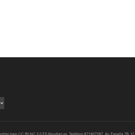
ran bajo CC BY-NC 3.0 ES Noudiari.es, Teléfono 871907287. Av. España 7B, 1º - 1