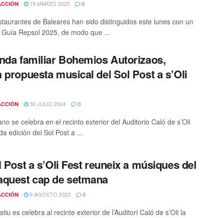
19 MARZO 2025
ACCIÓN
0
staurantes de Baleares han sido distinguidos este lunes con un
a Guía Repsol 2025, de modo que ...
nda familiar Bohemios Autorizaos,
 propuesta musical del Sol Post a s’Oli
30 JULIO 2024
ACCIÓN
0
no se celebra en el recinto exterior del Auditorio Caló de s’Oli
a edición del Sol Post a ...
l Post a s’Oli Fest reuneix a músiques del
quest cap de setmana
9 AGOSTO 2023
ACCIÓN
0
tiu es celebra al recinte exterior de l’Auditori Caló de s’Oli la