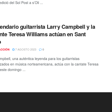
dició del Sol Post a s’Oli ...
gendario guitarrista Larry Campbell y la
nte Teresa Williams actúan en Sant
p
7 AGOSTO 2023
ACCIÓN
0
mpbell, una auténtica leyenda para los guitarristas
izados en música norteamericana, actúa con la cantate Teresa
 este domingo ...