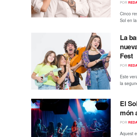
POR
RED
Cinco re
Sol en l
La ba
nueva
Fest
POR
RED
Este vera
la segund
El So
món a
POR
RED
Aquest es