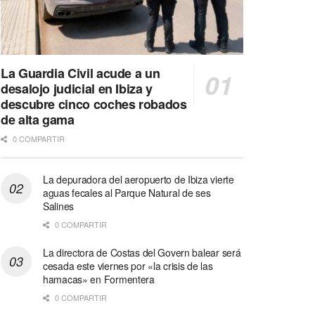
La Guardia Civil acude a un
desalojo judicial en Ibiza y
descubre cinco coches robados
de alta gama
0 COMPARTIR
La depuradora del aeropuerto de Ibiza vierte
aguas fecales al Parque Natural de ses
Salines
0 COMPARTIR
La directora de Costas del Govern balear será
cesada este viernes por «la crisis de las
hamacas» en Formentera
0 COMPARTIR