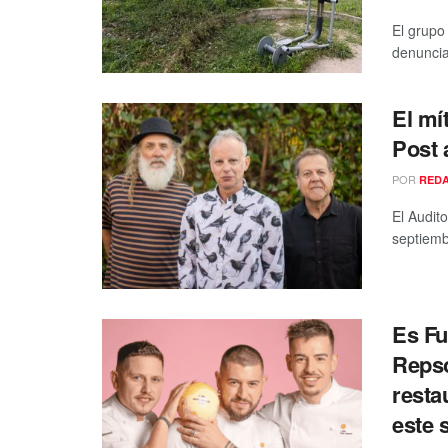
El grupo
denunciad
El mít
Post 
POR
RED
El Audit
septiembr
Es Fu
Repso
resta
este 