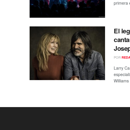
primera e
El le
canta
Jose
POR
RED
Larry Ca
especial
Williams