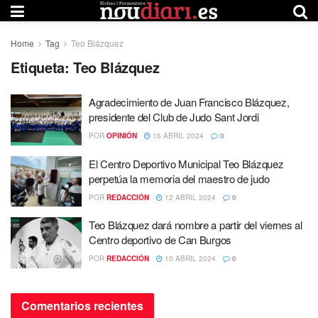
Home
Tag
Teo Blázquez
Etiqueta:
Teo Blázquez
Agradecimiento de Juan Francisco Blázquez,
presidente del Club de Judo Sant Jordi
POR
OPINIÓN
16 ABRIL 2024
0
El Centro Deportivo Municipal Teo Blázquez
perpetúa la memoria del maestro de judo
POR
REDACCIÓN
12 ABRIL 2024
0
Teo Blázquez dará nombre a partir del viernes al
Centro deportivo de Can Burgos
POR
REDACCIÓN
10 ABRIL 2024
0
Comentarios recientes