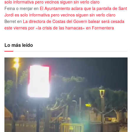
solo informativa pero vecinos siguen sin verlo claro
Feina o menjar
en
El Ayuntamiento aclara que la pantalla de Sant
Jordi es solo informativa pero vecinos siguen sin verlo claro
Berret
en
La directora de Costas del Govern balear será cesada
este viernes por «la crisis de las hamacas» en Formentera
Lo más leído