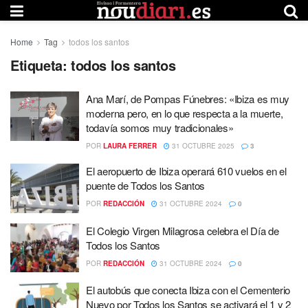
Home
Tag
todos los santos
Etiqueta:
todos los santos
Ana Marí, de Pompas Fúnebres: «Ibiza es muy
moderna pero, en lo que respecta a la muerte,
todavía somos muy tradicionales»
POR
LAURA FERRER
31 OCTUBRE 2025
3
El aeropuerto de Ibiza operará 610 vuelos en el
puente de Todos los Santos
POR
REDACCIÓN
31 OCTUBRE 2024
0
El Colegio Virgen Milagrosa celebra el Día de
Todos los Santos
POR
REDACCIÓN
31 OCTUBRE 2024
0
El autobús que conecta Ibiza con el Cementerio
Nuevo por Todos los Santos se activará el 1 y 2