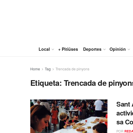
Local
+ Pitiüses
Deportes
Opinión
Home
Tag
Trencada de pinyons
Etiqueta:
Trencada de pinyon
Sant 
activ
sa Co
POR
RED