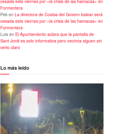
cesada este viernes por «la crisis de las hamacas» en
Formentera
Pek
en
La directora de Costas del Govern balear será
cesada este viernes por «la crisis de las hamacas» en
Formentera
Luis
en
El Ayuntamiento aclara que la pantalla de
Sant Jordi es solo informativa pero vecinos siguen sin
verlo claro
Lo más leído