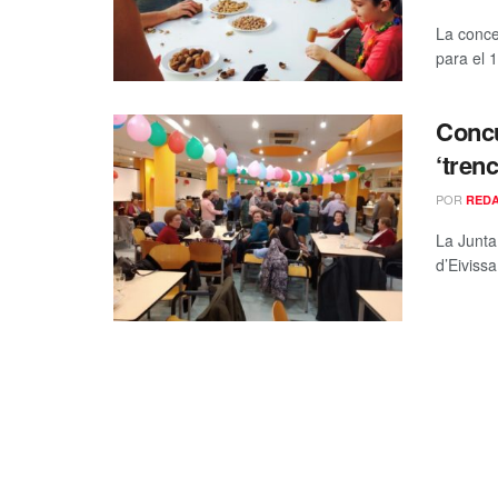
La conce
para el 
Concu
‘tren
POR
RED
La Junta 
d’Eiviss