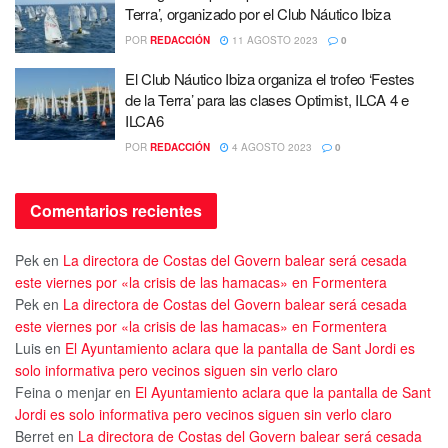
Terra’, organizado por el Club Náutico Ibiza
POR
REDACCIÓN
11 AGOSTO 2023
0
El Club Náutico Ibiza organiza el trofeo ‘Festes
de la Terra’ para las clases Optimist, ILCA 4 e
ILCA6
POR
REDACCIÓN
4 AGOSTO 2023
0
Comentarios recientes
Pek
en
La directora de Costas del Govern balear será cesada
este viernes por «la crisis de las hamacas» en Formentera
Pek
en
La directora de Costas del Govern balear será cesada
este viernes por «la crisis de las hamacas» en Formentera
Luis
en
El Ayuntamiento aclara que la pantalla de Sant Jordi es
solo informativa pero vecinos siguen sin verlo claro
Feina o menjar
en
El Ayuntamiento aclara que la pantalla de Sant
Jordi es solo informativa pero vecinos siguen sin verlo claro
Berret
en
La directora de Costas del Govern balear será cesada