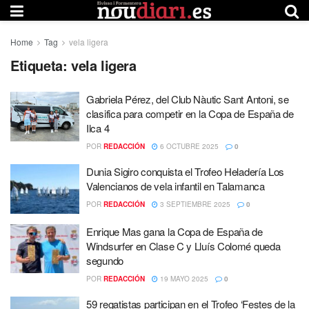
Home
Tag
vela ligera
Etiqueta:
vela ligera
Gabriela Pérez, del Club Nàutic Sant Antoni, se
clasifica para competir en la Copa de España de
Ilca 4
POR
REDACCIÓN
6 OCTUBRE 2025
0
Dunia Sigiro conquista el Trofeo Heladería Los
Valencianos de vela infantil en Talamanca
POR
REDACCIÓN
3 SEPTIEMBRE 2025
0
Enrique Mas gana la Copa de España de
Windsurfer en Clase C y Lluís Colomé queda
segundo
POR
REDACCIÓN
19 MAYO 2025
0
59 regatistas participan en el Trofeo ‘Festes de la