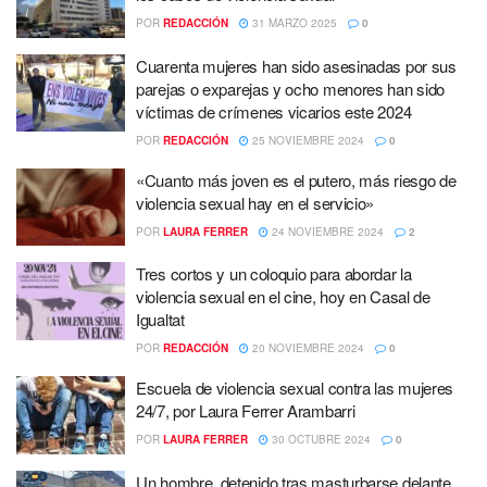
POR
REDACCIÓN
31 MARZO 2025
0
Cuarenta mujeres han sido asesinadas por sus
parejas o exparejas y ocho menores han sido
víctimas de crímenes vicarios este 2024
POR
REDACCIÓN
25 NOVIEMBRE 2024
0
«Cuanto más joven es el putero, más riesgo de
violencia sexual hay en el servicio»
POR
LAURA FERRER
24 NOVIEMBRE 2024
2
Tres cortos y un coloquio para abordar la
violencia sexual en el cine, hoy en Casal de
Igualtat
POR
REDACCIÓN
20 NOVIEMBRE 2024
0
Escuela de violencia sexual contra las mujeres
24/7, por Laura Ferrer Arambarri
POR
LAURA FERRER
30 OCTUBRE 2024
0
Un hombre, detenido tras masturbarse delante